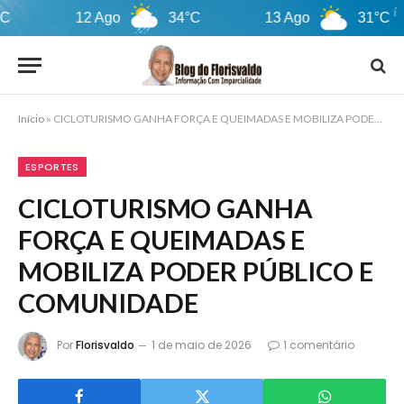
12 Ago
34°C
13 Ago
31°C
Início
»
CICLOTURISMO GANHA FORÇA E QUEIMADAS E MOBILIZA PODER PÚBLICO E COMUNIDADE
ESPORTES
CICLOTURISMO GANHA
FORÇA E QUEIMADAS E
MOBILIZA PODER PÚBLICO E
COMUNIDADE
Por
Florisvaldo
1 de maio de 2026
1 comentário