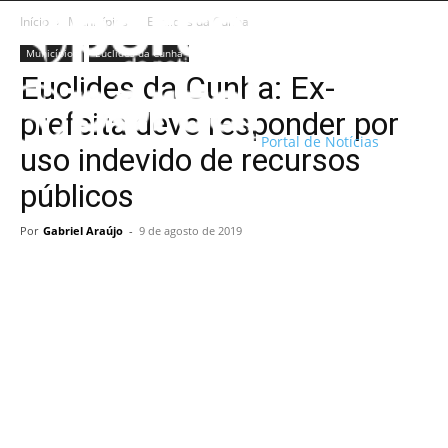
Início
Municípios
Euclides da Cunha
Municípios
Euclides da Cunha
Euclides da Cunha: Ex-
prefeita deve responder por
Portal de Notícias
uso indevido de recursos
públicos
Por
Gabriel Araújo
-
9 de agosto de 2019