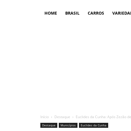
HOME
BRASIL
CARROS
VARIEDA
Início
Destaque
Euclides da Cunha: Após Zezão de
Destaque
Municípios
Euclides da Cunha