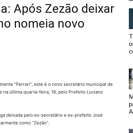
a: Após Zezão deixar
ano nomeia novo
T
o
c
ente “Ferrari”, este é o novo secretário municipal de
 na última quarta-feira, 18, pelo Prefeito Luciano
M
p
A
ga deixada pelo ex-secretário e ex-prefeito José
larmente como “Zezão”.