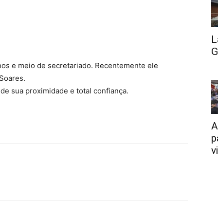
L
G
nos e meio de secretariado. Recentemente ele
Soares.
de sua proximidade e total confiança.
A
p
v