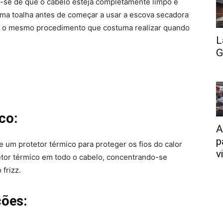
e-se de que o cabelo esteja completamente limpo e
a toalha antes de começar a usar a escova secadora
aça o mesmo procedimento que costuma realizar quando
L
G
co:
A
p
e um protetor térmico para proteger os fios do calor
v
etor térmico em todo o cabelo, concentrando-se
frizz.
ções: