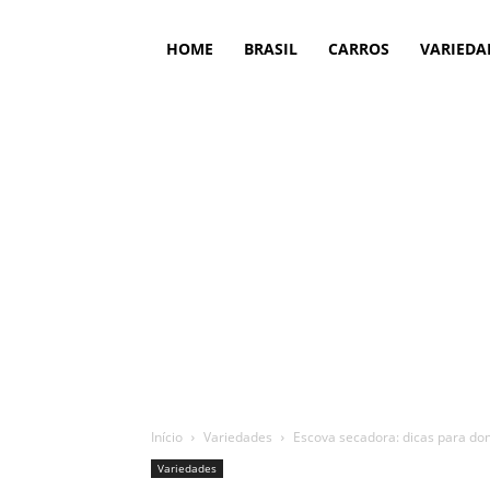
HOME
BRASIL
CARROS
VARIEDA
Início
Variedades
Escova secadora: dicas para doma
Variedades