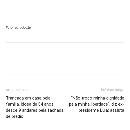
Foto reprodução
Artigo anterior
Próximo artigo
Trancada em casa pela
“Não troco minha dignidade
família, idosa de 84 anos
pela minha liberdade”, diz ex-
desce 9 andares pela fachada
presidente Lula; assista
de prédio