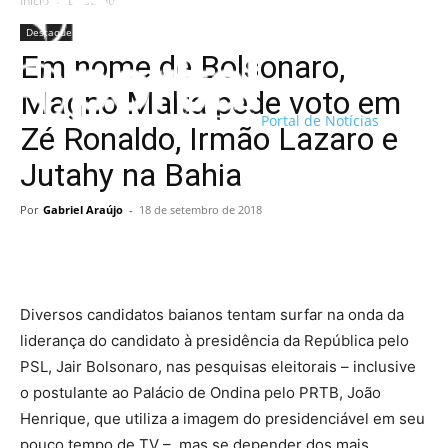
Início
Destaque
Destaque
Em nome de Bolsonaro,
Magno Malta pede voto em
Portal de Notícias
Zé Ronaldo, Irmão Lazaro e
Jutahy na Bahia
Por
Gabriel Araújo
-
18 de setembro de 2018
Diversos candidatos baianos tentam surfar na onda da
liderança do candidato à presidência da República pelo
PSL, Jair Bolsonaro, nas pesquisas eleitorais – inclusive
o postulante ao Palácio de Ondina pelo PRTB, João
Henrique, que utiliza a imagem do presidenciável em seu
pouco tempo de TV –, mas se depender dos mais