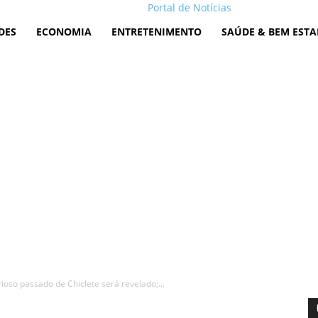
Portal de Notícias
DES
ECONOMIA
ENTRETENIMENTO
SAÚDE & BEM ESTA
ioso passado de Chiclete será revelado;...