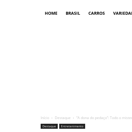
HOME
BRASIL
CARROS
VARIEDA
Início
Destaque
“A dona do pedaço”: Todo o mister
Destaque
Entretenimento