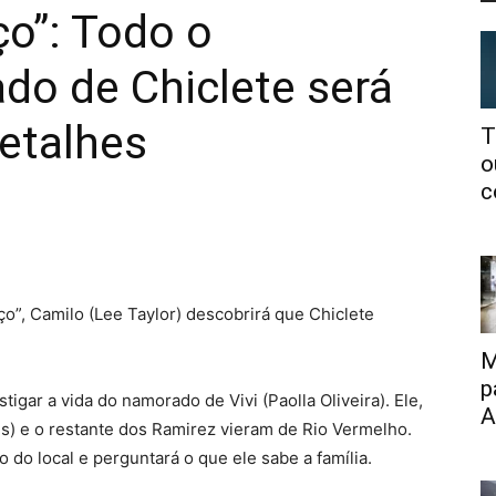
o”: Todo o
do de Chiclete será
detalhes
T
o
c
o”, Camilo (Lee Taylor) descobrirá que Chiclete
M
p
igar a vida do namorado de Vivi (Paolla Oliveira). Ele,
A
es) e o restante dos Ramirez vieram de Rio Vermelho.
 do local e perguntará o que ele sabe a família.