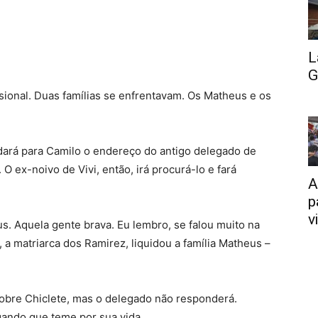
L
G
issional. Duas famílias se enfrentavam. Os Matheus e os
e dará para Camilo o endereço do antigo delegado de
O ex-noivo de Vivi, então, irá procurá-lo e fará
A
p
v
s. Aquela gente brava. Eu lembro, se falou muito na
 a matriarca dos Ramirez, liquidou a família Matheus –
sobre Chiclete, mas o delegado não responderá.
gando que teme por sua vida.