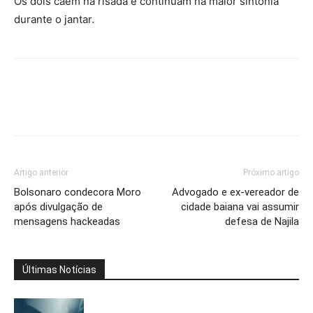
Os dois caem na risada e continuam na maior sintonia
durante o jantar.
Artigo anterior
Próximo artigo
Bolsonaro condecora Moro
Advogado e ex-vereador de
após divulgação de
cidade baiana vai assumir
mensagens hackeadas
defesa de Najila
Últimas Notícias