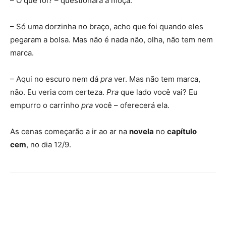
– O que foi? – questionará a moça.
– Só uma dorzinha no braço, acho que foi quando eles
pegaram a bolsa. Mas não é nada não, olha, não tem nem
marca.
– Aqui no escuro nem dá
pra
ver. Mas não tem marca,
não. Eu veria com certeza.
Pra
que lado você vai? Eu
empurro o carrinho
pra
você – oferecerá ela.
As cenas começarão a ir ao ar na
novela
no
capítulo
cem
, no dia 12/9.