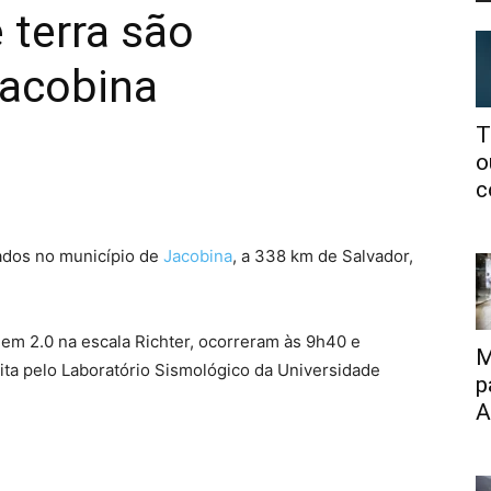
 terra são
Jacobina
T
o
c
rados no município de
Jacobina
, a 338 km de Salvador,
em 2.0 na escala Richter, ocorreram às 9h40 e
M
eita pelo Laboratório Sismológico da Universidade
p
A