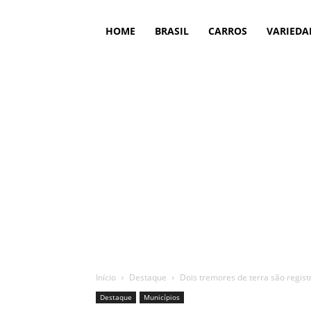
HOME
BRASIL
CARROS
VARIEDA
Início
Destaque
Dois tremores de terra são regis
Destaque
Municípios