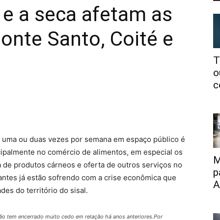
 e a seca afetam as
Monte Santo, Coité e
T
o
c
m uma ou duas vezes por semana em espaço público é
ipalmente no comércio de alimentos, em especial os
M
 de produtos cárneos e oferta de outros serviços no
p
ntes já estão sofrendo com a crise econômica que
A
es do território do sisal.
ião tem encerrado muito cedo em relação há anos anteriores.Por