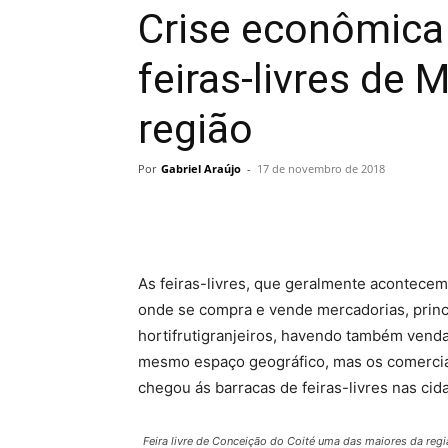
Crise econômica
feiras-livres de 
região
Por
Gabriel Araújo
-
17 de novembro de 2018
As feiras-livres, que geralmente acontece
onde se compra e vende mercadorias, princ
hortifrutigranjeiros, havendo também venda
mesmo espaço geográfico, mas os comercia
chegou ás barracas de feiras-livres nas cidad
Feira livre de Conceição do Coité uma das maiores da reg