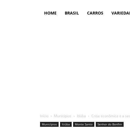
HOME
BRASIL
CARROS
VARIEDA
Início
Municípios
Itiúba
Crise econômica e a sec
Municípios
Itiúba
Monte Santo
Senhor do Bonfim