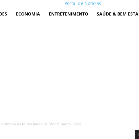
Portal de Notícias
DES
ECONOMIA
ENTRETENIMENTO
SAÚDE & BEM ESTA
a afetam as feiras-livres de Monte Santo, Coité...