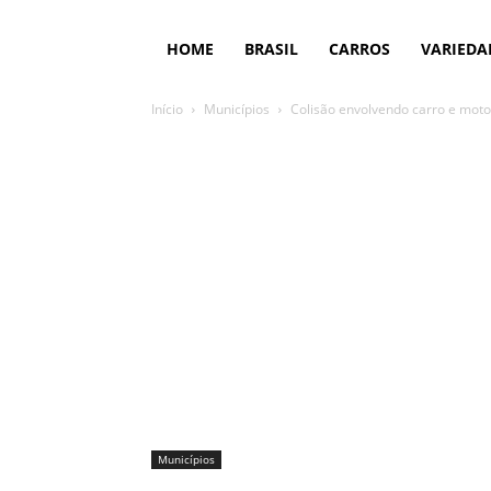
HOME
BRASIL
CARROS
VARIEDA
Início
Municípios
Colisão envolvendo carro e moto 
Municípios