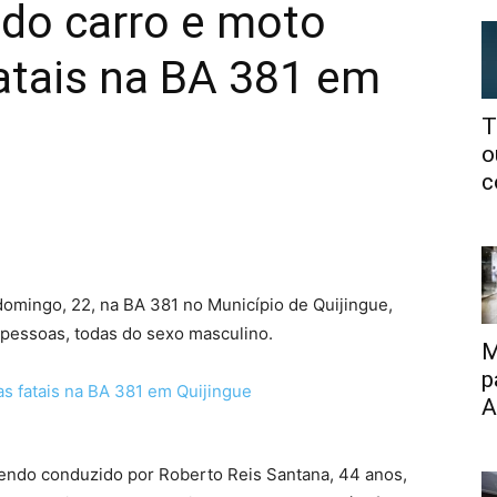
ndo carro e moto
fatais na BA 381 em
T
o
c
omingo, 22, na BA 381 no Município de Quijingue,
s pessoas, todas do sexo masculino.
M
p
A
endo conduzido por Roberto Reis Santana, 44 anos,