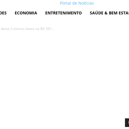
Portal de Notícias
DES
ECONOMIA
ENTRETENIMENTO
SAÚDE & BEM ESTA
deixa 3 vítimas fatais na BA 381...