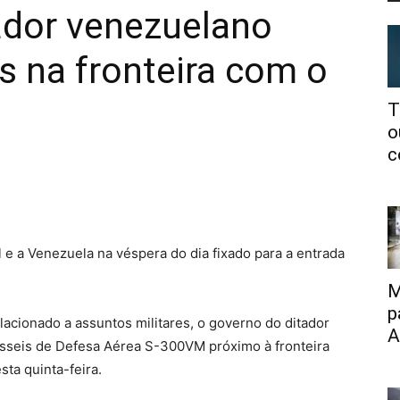
ador venezuelano
s na fronteira com o
T
o
c
l e a Venezuela na véspera do dia fixado para a entrada
M
p
acionado a assuntos militares, o governo do ditador
A
sseis de Defesa Aérea S-300VM próximo à fronteira
sta quinta-feira.