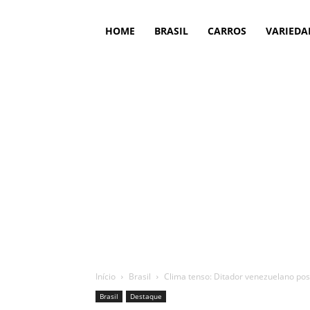
HOME
BRASIL
CARROS
VARIEDA
Início
Brasil
Clima tenso: Ditador venezuelano posi
Brasil
Destaque