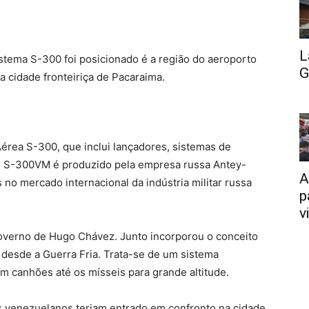
L
stema S-300 foi posicionado é a região do aeroporto
G
a cidade fronteiriça de Pacaraima.
érea S-300, que inclui lançadores, sistemas de
eo S-300VM é produzido pela empresa russa Antey-
A
no mercado internacional da indústria militar russa
p
v
overno de Hugo Chávez. Junto incorporou o conceito
desde a Guerra Fria. Trata-se de um sistema
m canhões até os mísseis para grande altitude.
res venezuelanos teriam entrado em confronto na cidade