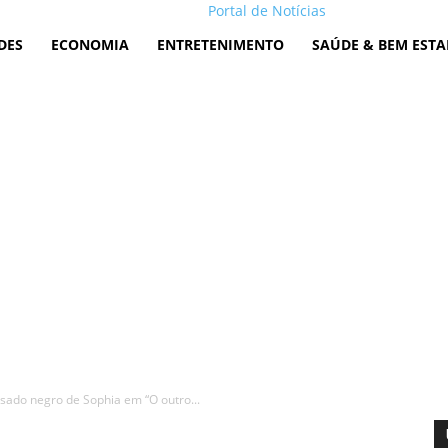
Portal de Notícias
DES
ECONOMIA
ENTRETENIMENTO
SAÚDE & BEM ESTA
sado negro de Sophia em “O outro...