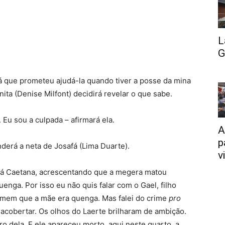
L
G
rá que prometeu ajudá-la quando tiver a posse da mina
ita (Denise Milfont) decidirá revelar o que sabe.
Eu sou a culpada – afirmará ela.
A
p
erá a neta de Josafá (Lima Duarte).
v
irá Caetana, acrescentando que a megera matou
enga. Por isso eu não quis falar com o Gael, filho
homem que a mãe era quenga. Mas falei do crime
pro
a acobertar. Os olhos do Laerte brilharam de ambição.
iro dela. E ele apareceu morto, aqui neste quarto, a