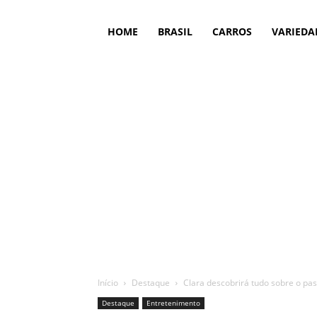
HOME
BRASIL
CARROS
VARIEDA
Início
Destaque
Clara descobrirá tudo sobre o pas
Destaque
Entretenimento