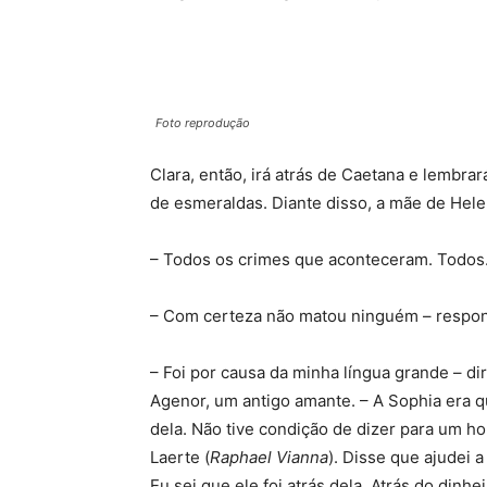
Foto reprodução
Clara, então, irá atrás de Caetana e lembra
de esmeraldas. Diante disso, a mãe de Helen
– Todos os crimes que aconteceram. Todos. 
– Com certeza não matou ninguém – respond
– Foi por causa da minha língua grande – d
Agenor, um antigo amante. – A Sophia era qu
dela. Não tive condição de dizer para um 
Laerte (
Raphael Vianna
). Disse que ajudei 
Eu sei que ele foi atrás dela. Atrás do dinhe