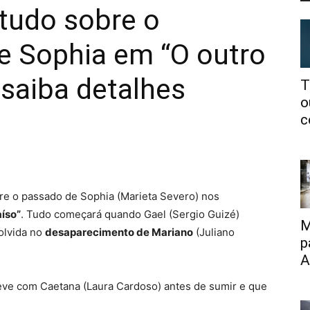
 tudo sobre o
e Sophia em “O outro
 saiba detalhes
T
o
c
bre o passado de Sophia (Marieta Severo) nos
aíso”
. Tudo começará quando Gael (Sergio Guizé)
M
volvida no
desaparecimento de Mariano
(Juliano
p
A
teve com Caetana (Laura Cardoso) antes de sumir e que