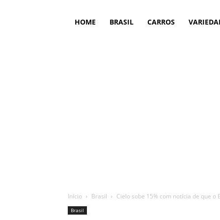
HOME
BRASIL
CARROS
VARIEDA
Início
Brasil
Cielo sobe 15% com notícia de que o 
Brasil