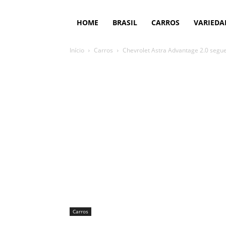
HOME
BRASIL
CARROS
VARIEDA
Início
Carros
Chevrolet Astra Advantage 2.0 segue
Carros