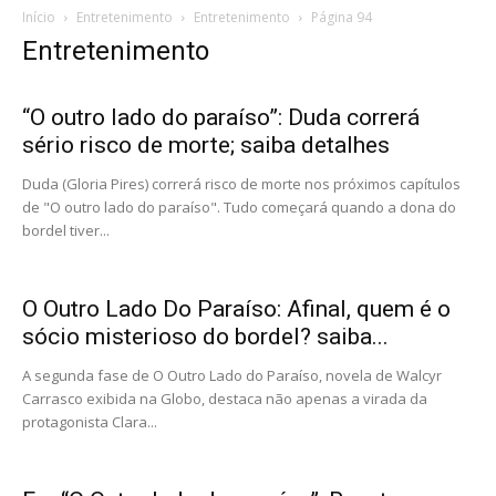
Início
Entretenimento
Entretenimento
Página 94
Entretenimento
“O outro lado do paraíso”: Duda correrá
sério risco de morte; saiba detalhes
Duda (Gloria Pires) correrá risco de morte nos próximos capítulos
de "O outro lado do paraíso". Tudo começará quando a dona do
bordel tiver...
O Outro Lado Do Paraíso: Afinal, quem é o
sócio misterioso do bordel? saiba...
A segunda fase de O Outro Lado do Paraíso, novela de Walcyr
Carrasco exibida na Globo, destaca não apenas a virada da
protagonista Clara...