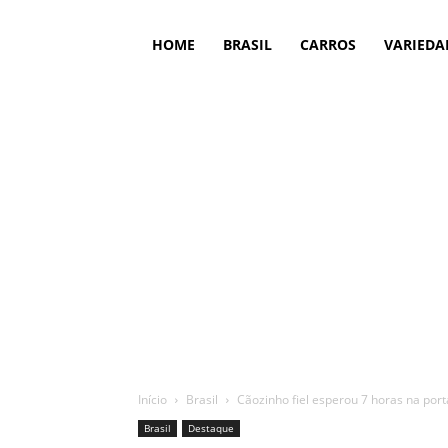
HOME
BRASIL
CARROS
VARIEDA
Início
Brasil
Cãozinho fiel esperou 7 horas na port
Brasil
Destaque