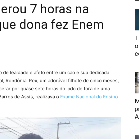
perou 7 horas na
 que dona fez Enem
T
o
c
 de lealdade e afeto entre um cão e sua dedicada
l, Rondônia. Rex, um adorável filhote de cinco meses,
erar por quase sete horas do lado de fora de uma
Barros de Assis, realizava o
Exame Nacional do Ensino
M
p
A