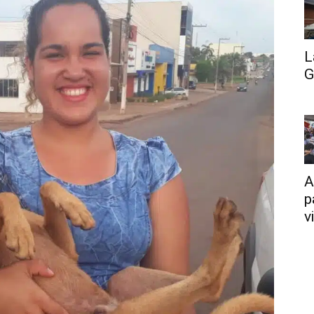
L
G
A
p
v