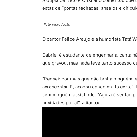
A dupla Zé Neto e Cristiano comentou que 
estas de “portas fechadas, anseios e dificul
Foto reprodução
O cantor Felipe Araújo e a humorista Tatá
Gabriel é estudante de engenharia, canta h
que gravou, mas nada teve tanto sucesso q
“Pensei: por mais que não tenha ninguém, e
acrescentar. E, acabou dando muito certo”
sem ninguém assistindo. “Agora é sentar, 
novidades por aí”, adiantou.