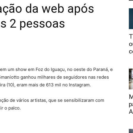
sação da web após
s 2 pessoas
T
o
c
 em um show em Foz do Iguaçu, no oeste do Paraná, e
l Smaniotto ganhou milhares de seguidores nas redes
ira (10), eram mais de 613 mil no Instagram.
M
ção de vários artistas, que se sensibilizaram com
p
ir o palco.
A