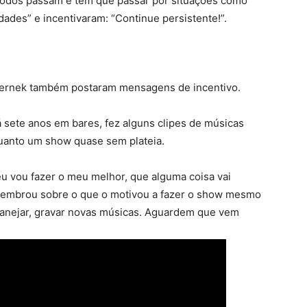
todos passam e têm que passar por situações como
dades” e incentivaram: “Continue persistente!”.
 Wernek também postaram mensagens de incentivo.
á sete anos em bares, fez alguns clipes de músicas
uanto um show quase sem plateia.
u vou fazer o meu melhor, que alguma coisa vai
, lembrou sobre o que o motivou a fazer o show mesmo
planejar, gravar novas músicas. Aguardem que vem