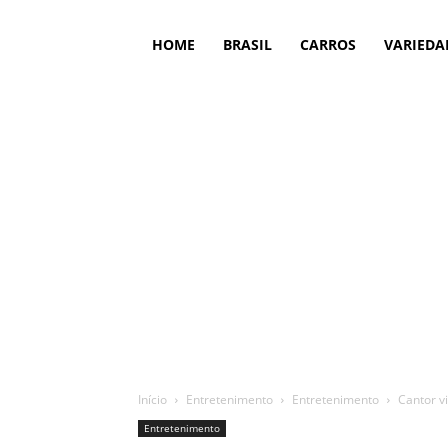
HOME
BRASIL
CARROS
VARIEDA
Início
Entretenimento
Entretenimento
Cantor v
Entretenimento