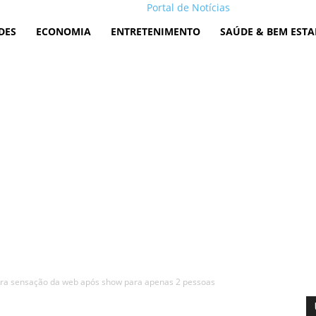
Portal de Notícias
DES
ECONOMIA
ENTRETENIMENTO
SAÚDE & BEM ESTA
ira sensação da web após show para apenas 2 pessoas