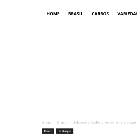
HOME
BRASIL
CARROS
VARIEDA
Início
Brasil
Bolsonaro “solta o verbo” e fala o que
Brasil
Destaque