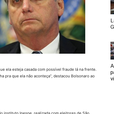
L
G
A
e ela esteja casada com possível fraude lá na frente.
p
lha pra que ela não aconteça”, destacou Bolsonaro ao
v
 instituto Ipespe, realizada com eleitores de São