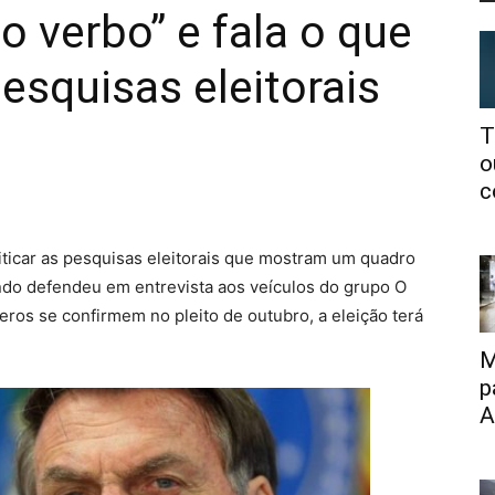
o verbo” e fala o que
esquisas eleitorais
T
o
c
riticar as pesquisas eleitorais que mostram um quadro
ndo defendeu em entrevista aos veículos do grupo O
eros se confirmem no pleito de outubro, a eleição terá
M
p
A