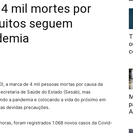
 4 mil mortes por
uitos seguem
demia
T
o
c
0), a marca de 4 mil pessoas mortas por causa da
Secretaria de Saúde do Estado (Sesab), mas
M
ando a pandemia e colocando a vida do próximo em
p
 as devidas precauções.
A
horas, foram registrados 1.068 novos casos da Covid-