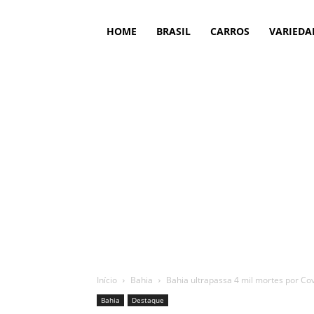
HOME
BRASIL
CARROS
VARIEDA
Início
Bahia
Bahia ultrapassa 4 mil mortes por Co
Bahia
Destaque