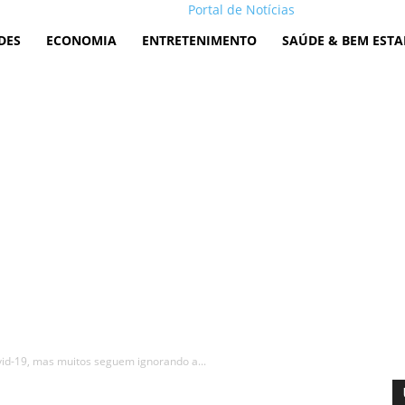
Portal de Notícias
DES
ECONOMIA
ENTRETENIMENTO
SAÚDE & BEM ESTA
vid-19, mas muitos seguem ignorando a...