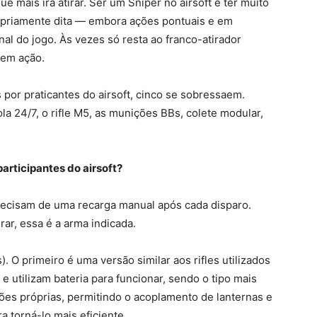
 mais irá atirar. Ser um Sniper no airsoft é ter muito
ropriamente dita — embora ações pontuais e em
al do jogo. Às vezes só resta ao franco-atirador
 em ação.
por praticantes do airsoft, cinco se sobressaem.
ola 24/7, o rifle M5, as munições BBs, colete modular,
participantes do airsoft?
precisam de uma recarga manual após cada disparo.
rar, essa é a arma indicada.
). O primeiro é uma versão similar aos rifles utilizados
e utilizam bateria para funcionar, sendo o tipo mais
ões próprias, permitindo o acoplamento de lanternas e
a torná-lo mais eficiente.