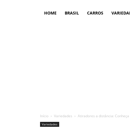
HOME
BRASIL
CARROS
VARIEDA
Início
Variedades
Atiradores a distância: Conheça 
Variedades