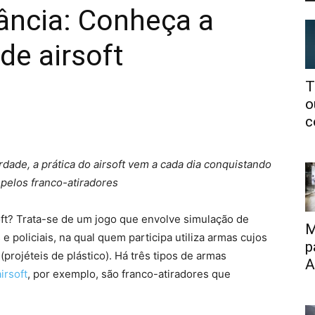
tância: Conheça a
de airsoft
T
o
c
ade, a prática do airsoft vem a cada dia conquistando
pelos franco-atiradores
soft? Trata-se de um jogo que envolve simulação de
M
e policiais, na qual quem participa utiliza armas cujos
p
(projéteis de plástico). Há três tipos de armas
A
irsoft
​, por exemplo, são franco-atiradores que