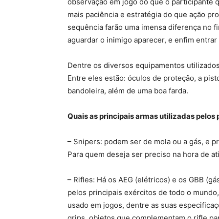
observação em jogo do que o participante que
mais paciência e estratégia do que ação p
sequência farão uma imensa diferença no fin
aguardar o inimigo aparecer, e enfim entrar
Dentre os diversos equipamentos utilizados 
Entre eles estão: óculos de proteção, a pist
bandoleira, além de uma boa farda.
Quais as principais armas utilizadas pelos 
– Snipers: podem ser de mola ou a gás, e 
Para quem deseja ser preciso na hora de ati
– Rifles: Há os AEG (elétricos) e os GBB (gás
pelos principais exércitos de todo o mundo, 
usado em jogos, dentre as suas especificaç
grips, objetos que complementam o rifle par