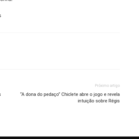
s
Próximo artigo
s
“A dona do pedaço” Chiclete abre o jogo e revela
intuição sobre Régis