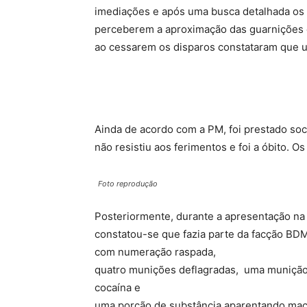
imediações e após uma busca detalhada os p
perceberem a aproximação das guarnições e
ao cessarem os disparos constataram que um
Ainda de acordo com a PM, foi prestado soco
não resistiu aos ferimentos e foi a óbito. 
Foto reprodução
Posteriormente, durante a apresentação na De
constatou-se que fazia parte da facção BD
com numeração raspada,
quatro munições deflagradas, uma munição 
cocaína e
uma porção de substância aparentando ma