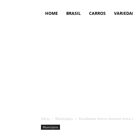
HOME
BRASIL
CARROS
VARIEDA
Início
Municípios
Assaltante morre durante troca 
Municípios