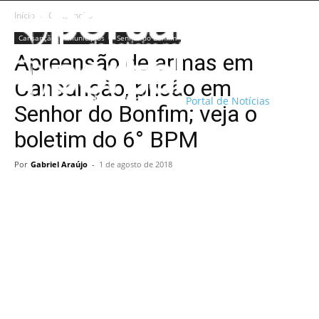
Início
Cansanção
Cansanção
Municípios
Senhor do Bonfim
Apreensão de armas em
Cansanção, prisão em
Portal de Notícias
Senhor do Bonfim; veja o
boletim do 6° BPM
Por
Gabriel Araújo
-
1 de agosto de 2018