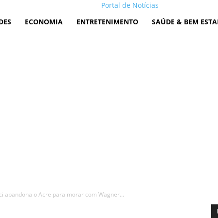
Portal de Notícias
DES
ECONOMIA
ENTRETENIMENTO
SAÚDE & BEM ESTA
eici abandona o Acre para morar com Wagner...