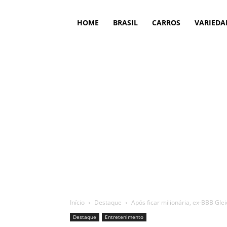
HOME
BRASIL
CARROS
VARIEDA
Início
Destaque
Após ficar milionária, ex-BBB Gl
Destaque
Entretenimento