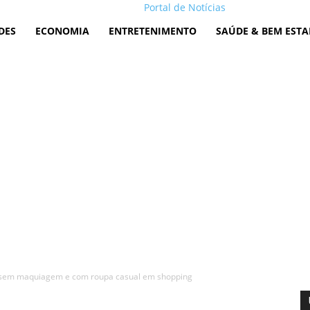
Portal de Notícias
DES
ECONOMIA
ENTRETENIMENTO
SAÚDE & BEM ESTA
el sem maquiagem e com roupa casual em shopping