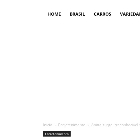
HOME
BRASIL
CARROS
VARIEDA
Início
Entretenimento
Anitta surge irreconhecív
Entretenimento