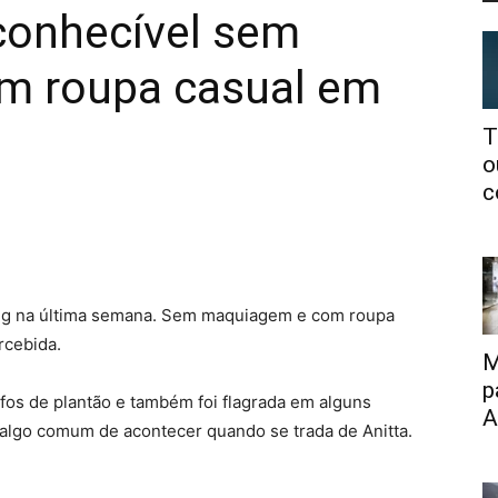
econhecível sem
m roupa casual em
T
o
c
ing na última semana. Sem maquiagem e com roupa
rcebida.
M
p
afos de plantão e também foi flagrada em alguns
A
 algo comum de acontecer quando se trada de Anitta.