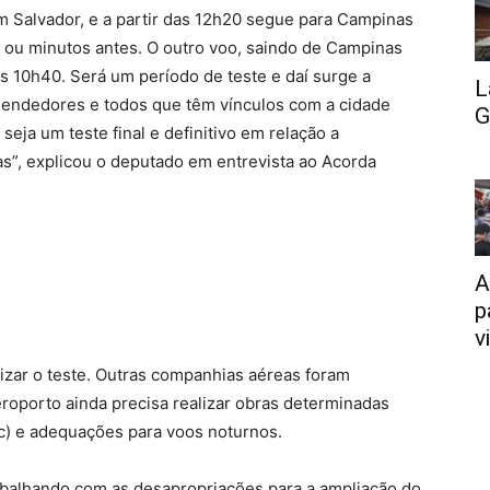
 em Salvador, e a partir das 12h20 segue para Campinas
 ou minutos antes. O outro voo, saindo de Campinas
as 10h40. Será um período de teste e daí surge a
L
endedores e todos que têm vínculos com a cidade
G
eja um teste final e definitivo em relação a
s”, explicou o deputado em entrevista ao Acorda
A
p
v
lizar o teste. Outras companhias aéreas foram
roporto ainda precisa realizar obras determinadas
ac) e adequações para voos noturnos.
abalhando com as desapropriações para a ampliação do