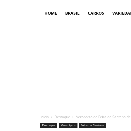
HOME
BRASIL
CARROS
VARIEDA
Início
Destaque
Aeroporto de Feira de Santana defi
Destaque
Municípios
Feira de Santana