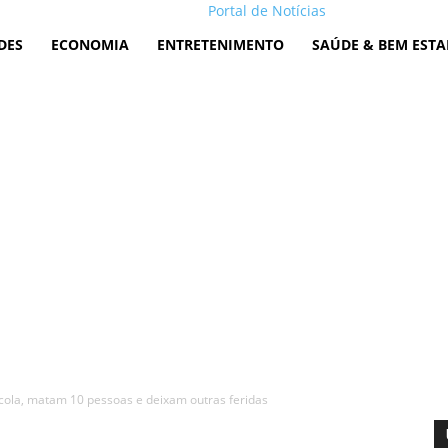
Portal de Notícias
DES
ECONOMIA
ENTRETENIMENTO
SAÚDE & BEM ESTA
ola, matam 10 pessoas e deixam outras feridas