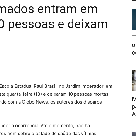
rmados entram em
0 pessoas e deixam
T
o
c
scola Estadual Raul Brasil, no Jardim Imperador, em
a quarta-feira (13) e deixaram 10 pessoas mortas,
M
cordo com a Globo News, os autores dos disparos
p
A
ender a ocorrência. Até o momento, não há
res nem sobre o estado de saúde das vítimas.