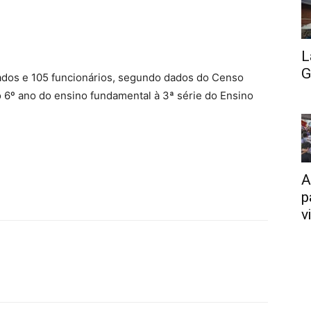
L
G
lados e 105 funcionários, segundo dados do Censo
o 6º ano do ensino fundamental à 3ª série do Ensino
A
p
v