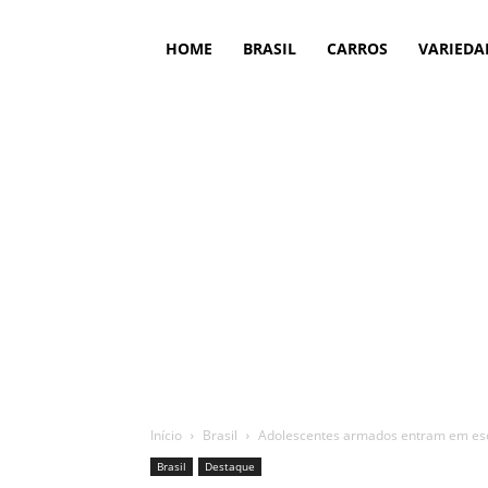
HOME
BRASIL
CARROS
VARIEDA
Início
Brasil
Adolescentes armados entram em esc
Brasil
Destaque