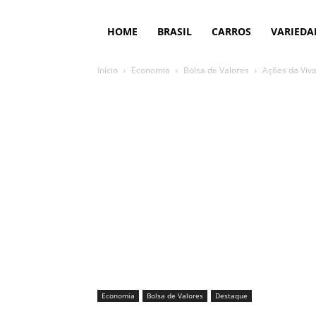
HOME
BRASIL
CARROS
VARIEDA
Início
Economia
Bolsa de Valores
Ações da Viva
Economia
Bolsa de Valores
Destaque