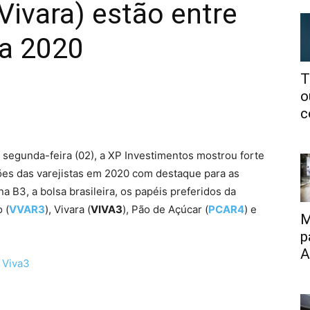
Vivara) estão entre
ra 2020
T
o
c
 segunda-feira (02), a XP Investimentos mostrou forte
es das varejistas em 2020 com destaque para as
na B3, a bolsa brasileira, os papéis preferidos da
 (
VVAR3
), Vivara (
VIVA3
), Pão de Açúcar (
PCAR4
) e
M
p
A