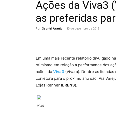
Ações da Viva3 (
as preferidas pa
Por
Gabriel Araújo
-
13 de dezembro de 2019
Em uma mais recente relatório divulgado na
otimismo em relação a performance das açõ
ações da
Viva3
(Vivara). Dentre as listadas 
corretora para o próximo ano são: Via Varejo
Lojas Renner (
LREN3
).
Viva3