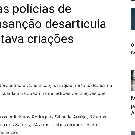
s polícias de
nsanção desarticula
rtava criações
T
o
c
Nordestina e Cansanção, na região norte da Bahia, na
ticulada uma quadrilha de ladrões de criações que
M
p
A
os indivíduos Rodrigues Silva de Araújo, 32 anos,
eida dos Santos, 24 anos, ambos moradores do
nsanção.