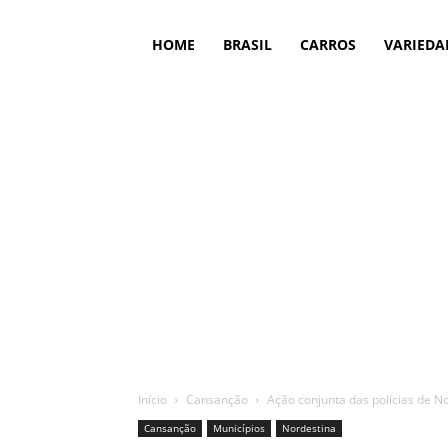
HOME
BRASIL
CARROS
VARIEDA
Início
Cansanção
Ação conjunta das polícias de No
Cansanção
Municípios
Nordestina