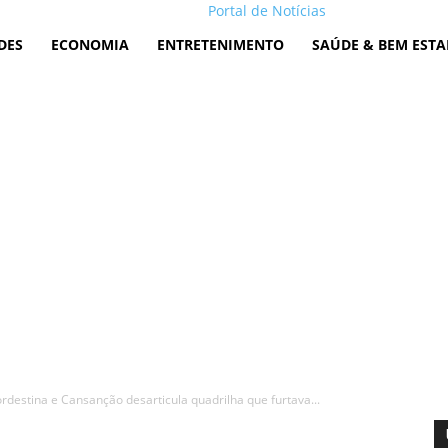
Portal de Notícias
DES
ECONOMIA
ENTRETENIMENTO
SAÚDE & BEM ESTA
rdestina e Cansanção desarticula quadrilha que furtava...