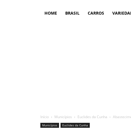
HOME
BRASIL
CARROS
VARIEDA
Início
Municípios
Euclides da Cunha
Abastecime
Municípios
Euclides da Cunha