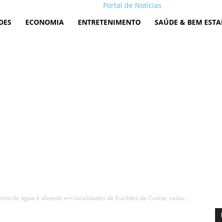
Portal de Notícias
DES
ECONOMIA
ENTRETENIMENTO
SAÚDE & BEM ESTA
nto de água é afetado em localidades de Euclides da Cunha; saiba...