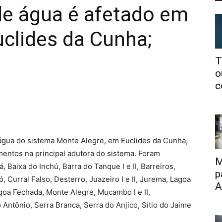
e água é afetado em
uclides da Cunha;
T
o
c
água do sistema Monte Alegre, em Euclides da Cunha,
mentos na principal adutora do sistema. Foram
M
, Baixa do Inchú, Barra do Tanque I e II, Barreiros,
p
 Curral Falso, Desterro, Juazeiro I e II, Jurema, Lagoa
A
agoa Fechada, Monte Alegre, Mucambo I e II,
 Antônio, Serra Branca, Serra do Anjico, Sítio do Jaime