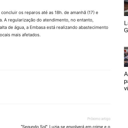
concluir os reparos até as 18h. de amanhã (17) e
a. A regularização do atendimento, no entanto,
L
falta de água, a Embasa está realizando abastecimento
G
ocais mais afetados.
A
p
v
Próximo artigo
“Segundo Sol”: Luzia se envolverá em crime e o