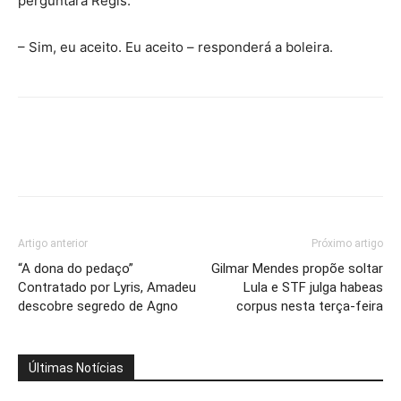
perguntará Régis.
– Sim, eu aceito. Eu aceito – responderá a boleira.
Artigo anterior
Próximo artigo
“A dona do pedaço”
Gilmar Mendes propõe soltar
Contratado por Lyris, Amadeu
Lula e STF julga habeas
descobre segredo de Agno
corpus nesta terça-feira
Últimas Notícias