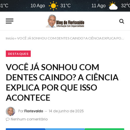
10 Ago
31°C
11 Ago
32°C
Início
»
VOCÊ JÁ SONHOU COM DENTES CAINDO? A CIÊNCIA EXPLICA POR QUE ISSO ACONTECE
DESTAQUES
VOCÊ JÁ SONHOU COM
DENTES CAINDO? A CIÊNCIA
EXPLICA POR QUE ISSO
ACONTECE
Por
Florisvaldo
14 de junho de 2025
Nenhum comentário