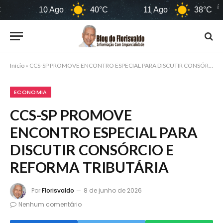
10 Ago
40°C
11 Ago
38°C
12
Início
»
CCS-SP PROMOVE ENCONTRO ESPECIAL PARA DISCUTIR CONSÓRCIO E REFORMA TRIBUTÁRIA
ECONOMIA
CCS-SP PROMOVE
ENCONTRO ESPECIAL PARA
DISCUTIR CONSÓRCIO E
REFORMA TRIBUTÁRIA
Por
Florisvaldo
8 de junho de 2026
Nenhum comentário