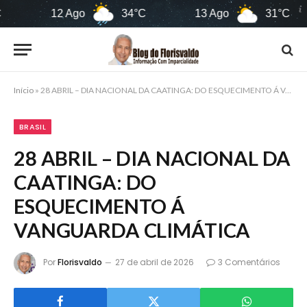
12 Ago
34°C
13 Ago
31°C
1
Início
»
28 ABRIL – DIA NACIONAL DA CAATINGA: DO ESQUECIMENTO Á VANGUARDA CLIMÁTICA
BRASIL
28 ABRIL – DIA NACIONAL DA
CAATINGA: DO
ESQUECIMENTO Á
VANGUARDA CLIMÁTICA
Por
Florisvaldo
27 de abril de 2026
3 Comentários