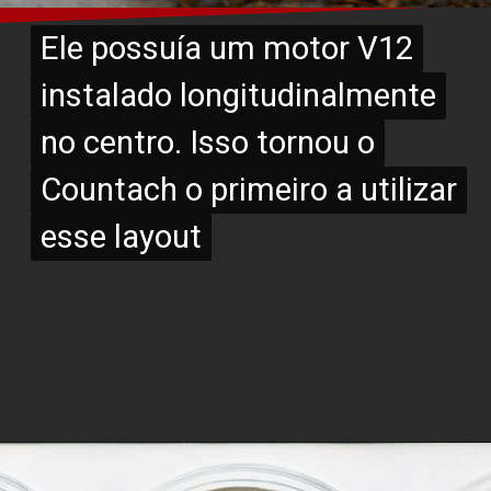
Ele possuía um motor V12
Ele possuía um motor V12
instalado longitudinalmente
instalado longitudinalmente
no centro. Isso tornou o
no centro. Isso tornou o
Countach o primeiro a utilizar
Countach o primeiro a utilizar
esse layout
esse layout
Opening
https://www.portaldenoticias.net/abandonado-por-20-anos-carro-avaliado-em-r-6-milhoes-e-encontrado-em-ilha-isolada/