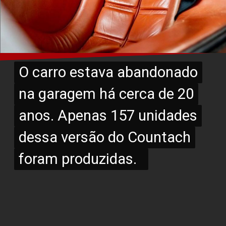
O carro estava abandonado
O carro estava abandonado
na garagem há cerca de 20
na garagem há cerca de 20
anos. Apenas 157 unidades
anos. Apenas 157 unidades
dessa versão do Countach
dessa versão do Countach
foram produzidas.
foram produzidas.