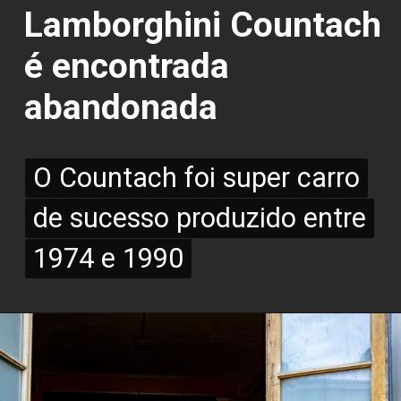
Lamborghini Countach
é encontrada
abandonada
O Countach foi super carro
O Countach foi super carro
de sucesso produzido entre
de sucesso produzido entre
1974 e 1990
1974 e 1990