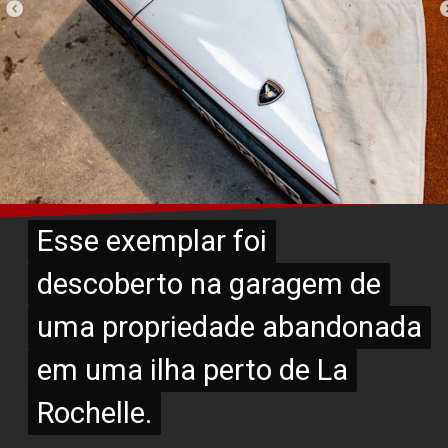
Esse exemplar foi
Esse exemplar foi
descoberto na garagem de
descoberto na garagem de
uma propriedade abandonada
uma propriedade abandonada
em uma ilha perto de La
em uma ilha perto de La
Rochelle.
Rochelle.