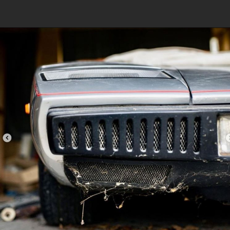
Opening
https://www.portaldenoticias.net/abandonado-por-20-anos-carro-avaliado-em-r-6-milhoes-e-encontrado-em-ilha-isolada/