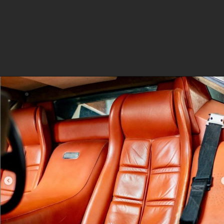
Opening
https://www.portaldenoticias.net/abandonado-por-20-anos-carro-avaliado-em-r-6-milhoes-e-encontrado-em-ilha-isolada/