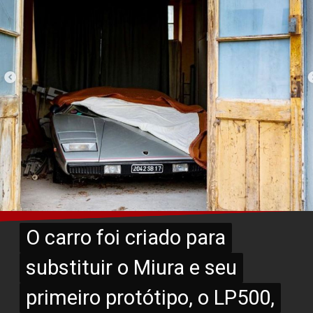
O carro foi criado para
O carro foi criado para
substituir o Miura e seu
substituir o Miura e seu
primeiro protótipo, o LP500,
primeiro protótipo, o LP500,