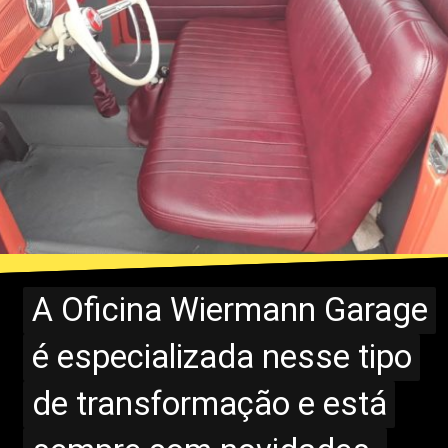
A Oficina Wiermann Garage
A Oficina Wiermann Garage
é especializada nesse tipo
é especializada nesse tipo
de transformação e está
de transformação e está