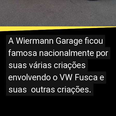
A Wiermann Garage ficou
A Wiermann Garage ficou
famosa nacionalmente por
famosa nacionalmente por
suas várias criações
suas várias criações
envolvendo o VW Fusca e
envolvendo o VW Fusca e
suas outras criações.
suas outras criações.