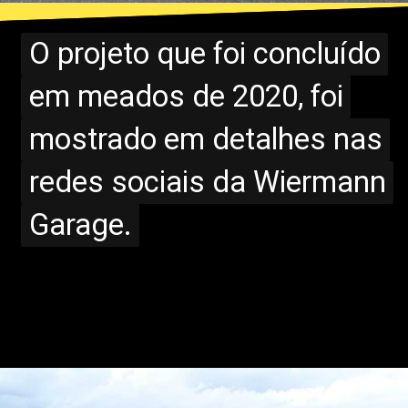
O projeto que foi concluído
O projeto que foi concluído
em meados de 2020, foi
em meados de 2020, foi
mostrado em detalhes nas
mostrado em detalhes nas
redes sociais da Wiermann
redes sociais da Wiermann
Garage.
Garage.
Opening
https://www.portaldenoticias.net/nova-pickup-da-renault-chega-em-2024-pronta-para-impactar/