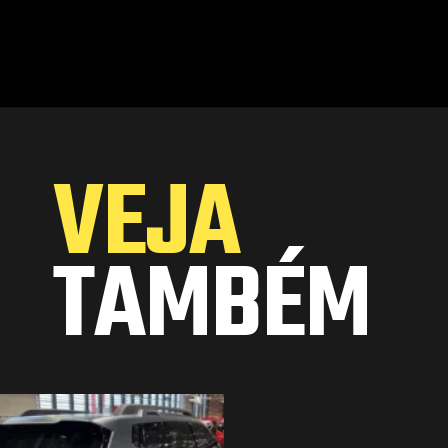
Opening
https://www.portaldenoticias.net/nova-pickup-da-renault-chega-em-2024-pronta-para-impactar/
VEJA
TAMBÉM