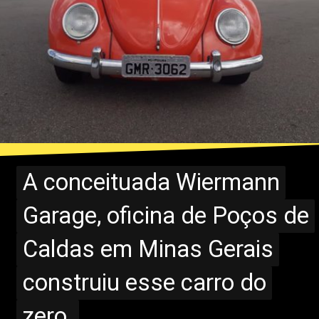
A conceituada Wiermann
A conceituada Wiermann
Garage, oficina de Poços de
Garage, oficina de Poços de
Caldas em Minas Gerais
Caldas em Minas Gerais
construiu esse carro do
construiu esse carro do
zero.
zero.