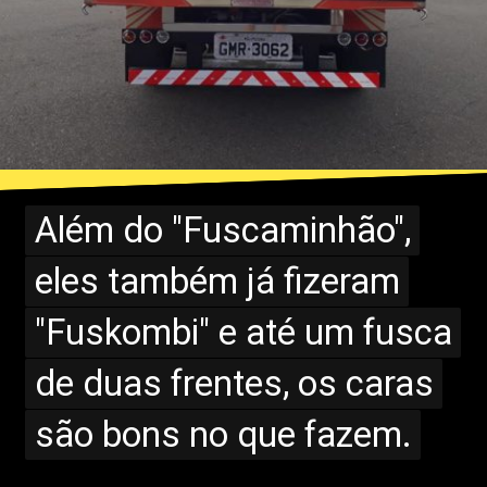
Além do "Fuscaminhão",
Além do "Fuscaminhão",
eles também já fizeram
eles também já fizeram
"Fuskombi" e até um fusca
"Fuskombi" e até um fusca
de duas frentes, os caras
de duas frentes, os caras
são bons no que fazem.
são bons no que fazem.