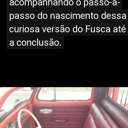
acompanhando o passo-a-
acompanhando o passo-a-
passo do nascimento dessa
passo do nascimento dessa
curiosa versão do Fusca até
curiosa versão do Fusca até
a conclusão.
a conclusão.
Opening
https://www.portaldenoticias.net/nova-pickup-da-renault-chega-em-2024-pronta-para-impactar/