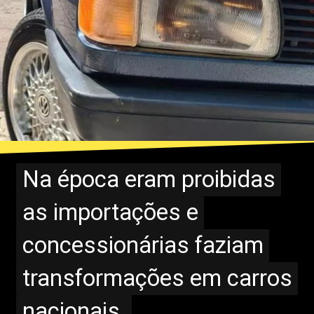
Na época eram proibidas
Na época eram proibidas
as importações e
as importações e
concessionárias faziam
concessionárias faziam
transformações em carros
transformações em carros
nacionais.
nacionais.