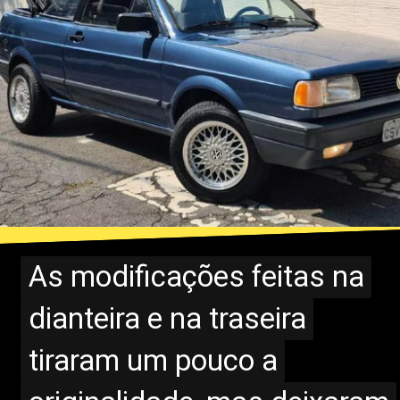
As modificações feitas na
As modificações feitas na
dianteira e na traseira
dianteira e na traseira
tiraram um pouco a
tiraram um pouco a