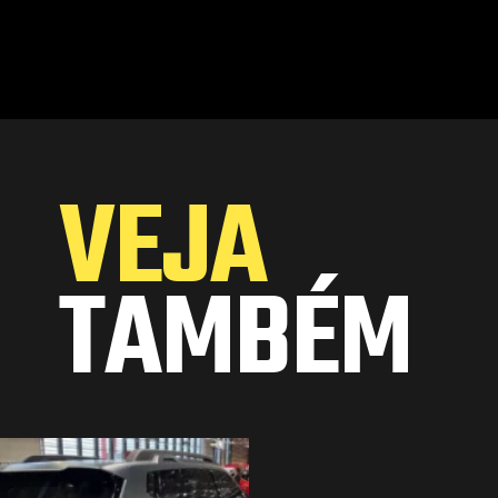
Opening
https://www.portaldenoticias.net/o-raro-vw-gol-dacon-convertible-de-r-120-mil-reais/
VEJA
TAMBÉM