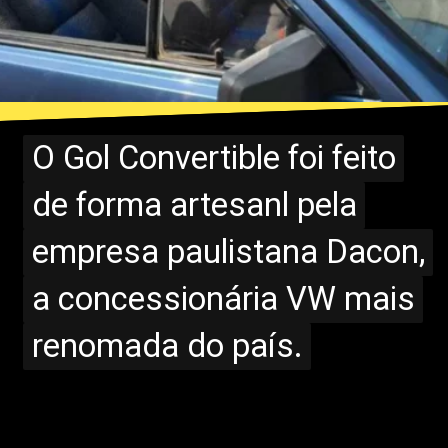
O Gol Convertible foi feito
O Gol Convertible foi feito
de forma artesanl pela
de forma artesanl pela
empresa paulistana Dacon,
empresa paulistana Dacon,
a concessionária VW mais
a concessionária VW mais
renomada do país.
renomada do país.