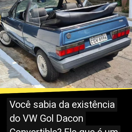
Você sabia da existência
Você sabia da existência
do VW Gol Dacon
do VW Gol Dacon