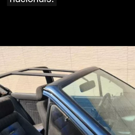
Opening
https://www.portaldenoticias.net/o-raro-vw-gol-dacon-convertible-de-r-120-mil-reais/