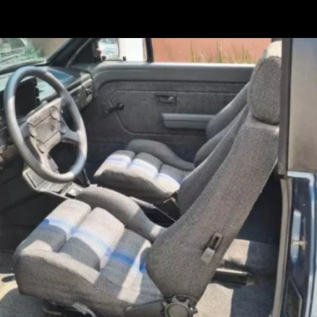
Opening
https://www.portaldenoticias.net/o-raro-vw-gol-dacon-convertible-de-r-120-mil-reais/