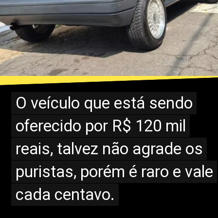
O veículo que está sendo
O veículo que está sendo
oferecido por R$ 120 mil
oferecido por R$ 120 mil
reais, talvez não agrade os
reais, talvez não agrade os
puristas, porém é raro e vale
puristas, porém é raro e vale
cada centavo.
cada centavo.