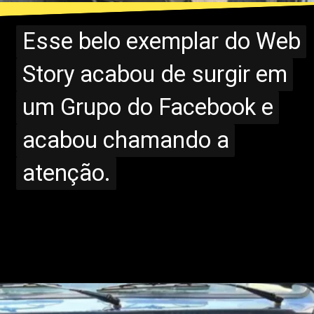
Esse belo exemplar do Web
Esse belo exemplar do Web
Story acabou de surgir em
Story acabou de surgir em
um Grupo do Facebook e
um Grupo do Facebook e
acabou chamando a
acabou chamando a
atenção.
atenção.
Opening
https://www.portaldenoticias.net/o-raro-vw-gol-dacon-convertible-de-r-120-mil-reais/