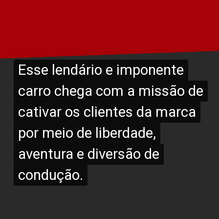
Esse lendário e imponente
Esse lendário e imponente
carro chega com a missão de
carro chega com a missão de
cativar os clientes da marca
cativar os clientes da marca
por meio de liberdade,
por meio de liberdade,
aventura e diversão de
aventura e diversão de
condução.
condução.