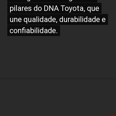
pilares do DNA Toyota, que
pilares do DNA Toyota, que
une qualidade, durabilidade e
une qualidade, durabilidade e
confiabilidade.
confiabilidade.
Opening
https://www.portaldenoticias.net/novo-gr-corolla-acaba-de-chegar/