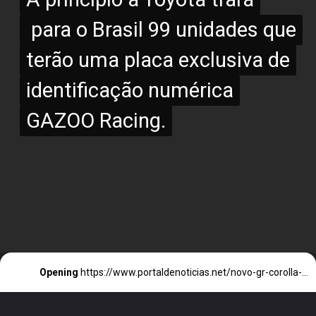
para o Brasil 99 unidades que
para o Brasil 99 unidades que
terão uma placa exclusiva de
terão uma placa exclusiva de
identificação numérica
identificação numérica
GAZOO Racing.
GAZOO Racing.
Opening
https://www.portaldenoticias.net/novo-gr-corolla-acaba-de-chegar/