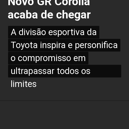
Novo GR Corolla
acaba de chegar
A divisão esportiva da
A divisão esportiva da
Toyota inspira e personifica
Toyota inspira e personifica
o compromisso em
o compromisso em
ultrapassar todos os limites
ultrapassar todos os
limites