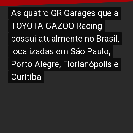
As quatro GR Garages que a
As quatro GR Garages que a
TOYOTA GAZOO Racing
TOYOTA GAZOO Racing
possui atualmente no Brasil,
possui atualmente no Brasil,
localizadas em São Paulo,
localizadas em São Paulo,
Porto Alegre, Florianópolis e
Porto Alegre, Florianópolis e
Curitiba
Curitiba
Opening
https://www.portaldenoticias.net/novo-gr-corolla-acaba-de-chegar/