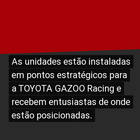
As unidades estão instaladas
As unidades estão instaladas
em pontos estratégicos para
em pontos estratégicos para
a TOYOTA GAZOO Racing e
a TOYOTA GAZOO Racing e
recebem entusiastas de onde
recebem entusiastas de onde
estão posicionadas.
estão posicionadas.