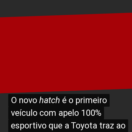
O novo
O novo
hatch
hatch
é o primeiro
é o primeiro
veículo com apelo 100%
veículo com apelo 100%
esportivo que a Toyota traz ao
esportivo que a Toyota traz ao