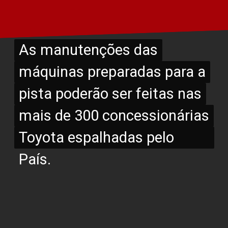
As manutenções das
As manutenções das
máquinas preparadas para a
máquinas preparadas para a
pista poderão ser feitas nas
pista poderão ser feitas nas
mais de 300 concessionárias
mais de 300 concessionárias
Toyota espalhadas pelo País.
Toyota espalhadas pelo
País.