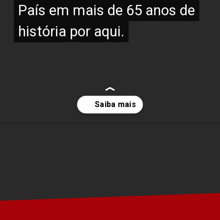
País em mais de 65 anos de
País em mais de 65 anos de
história por aqui.
história por aqui.
Opening
https://www.portaldenoticias.net/novo-gr-corolla-acaba-de-chegar/