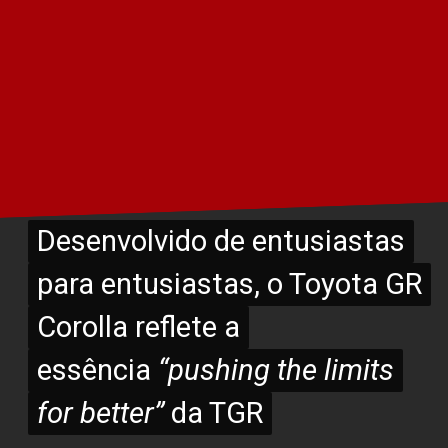
Desenvolvido de entusiastas
Desenvolvido de entusiastas
para entusiastas, o Toyota GR
para entusiastas, o Toyota GR
Corolla reflete a
Corolla reflete a
essência
essência
“pushing the limits
“pushing the limits
for better”
for better”
da TGR
da TGR