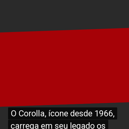
O Corolla, ícone desde 1966,
O Corolla, ícone desde 1966,
carrega em seu legado os
carrega em seu legado os