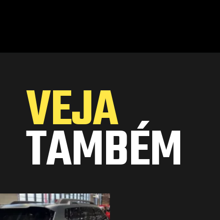
Opening
https://www.portaldenoticias.net/cayenne-picape-a-versao-do-carro-que-a-porsche-nunca-lancou/
VEJA
TAMBÉM