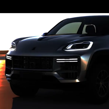
Opening
https://www.portaldenoticias.net/cayenne-picape-a-versao-do-carro-que-a-porsche-nunca-lancou/