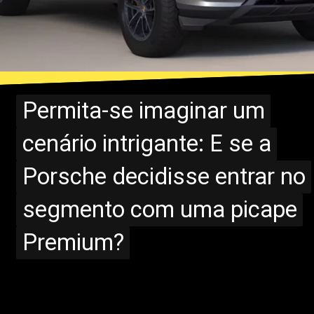
Permita-se imaginar um
Permita-se imaginar um
cenário intrigante: E se a
cenário intrigante: E se a
Porsche decidisse entrar no
Porsche decidisse entrar no
segmento com uma picape
segmento com uma picape
Premium?
Premium?