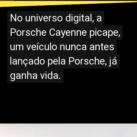
No universo digital, a
No universo digital, a
Porsche Cayenne picape,
Porsche Cayenne picape,
um veículo nunca antes
um veículo nunca antes
lançado pela Porsche, já
lançado pela Porsche, já
ganha vida.
ganha vida.
Opening
https://www.portaldenoticias.net/cayenne-picape-a-versao-do-carro-que-a-porsche-nunca-lancou/