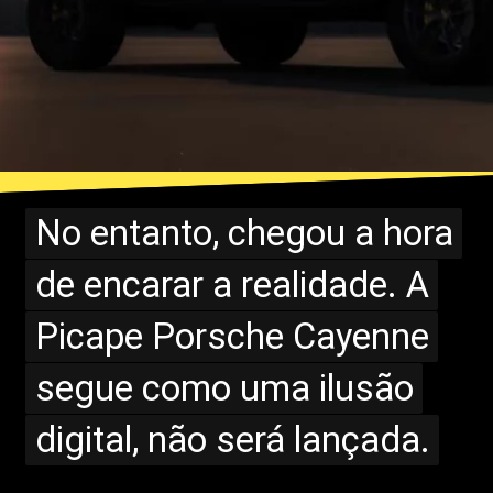
No entanto, chegou a hora
No entanto, chegou a hora
de encarar a realidade. A
de encarar a realidade. A
Picape Porsche Cayenne
Picape Porsche Cayenne
segue como uma ilusão
segue como uma ilusão
digital, não será lançada.
digital, não será lançada.