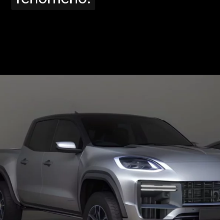
Opening
https://www.portaldenoticias.net/cayenne-picape-a-versao-do-carro-que-a-porsche-nunca-lancou/