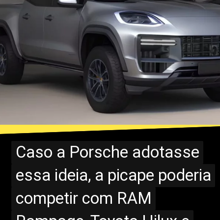
Caso a Porsche adotasse
Caso a Porsche adotasse
essa ideia, a picape poderia
essa ideia, a picape poderia
competir com RAM
competir com RAM