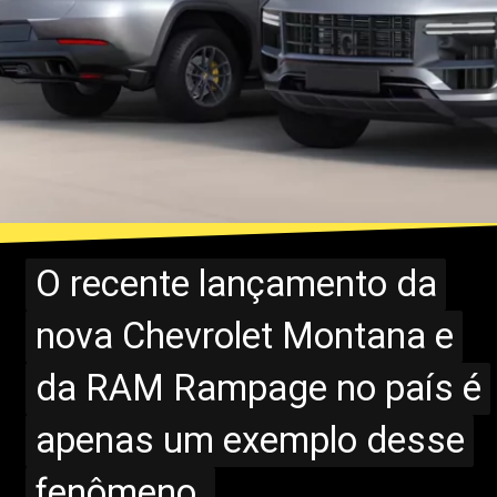
O recente lançamento da
O recente lançamento da
nova Chevrolet Montana e
nova Chevrolet Montana e
da RAM Rampage no país é
da RAM Rampage no país é
apenas um exemplo desse
apenas um exemplo desse
fenômeno.
fenômeno.